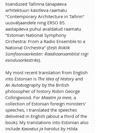
lisandused Tallinna tänapäeva
arhitektuuri käsitleva raamatu
"Contemporary Architecture in Tallinn"
uusväljaandele ning ERSO 85.
aastapäeva puhul avaldatud raamatu
"Estonian National Symphony
Orchestra: From a Radio Ensemble to a
National Orchestra" (
Eesti Riiklik
Sümfooniaorkester: Raadioansamblist riigi
esindusorkestriks
).
My most recent translation from English
into Estonian is
The Idea of History
and
An Autobiography
by the British
philosopher of history Robin George
Collingwood. For
Maailm ja meie
, a
collection of Estonian foreign ministers'
speeches, I translated the speeches
delivered in English (about a third of the
book). My translations into Estonian also
include
Kasvatus ja haridus
by Hilda