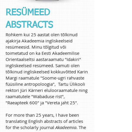
RESÜMEED
ABSTRACTS
Rohkem kui 25 aastat olen tõlkinud
ajakirja Akadeemia ingliskeelseid
resümeesid. Minu tõlgitud või
toimetatud on ka Eesti Akadeemilise
Orientaalseltsi aastaraamatu "Idakiri"
ingliskeelsed resümeed. Samuti olen
tõlkinud ingliskeelsed kokkuvõtted Karin
Margi raamatule "Soome-ugri rahvaste
füüsiline antropoloogia", Tartu Ülikooli
rektori Jüri Kärneri elulooraamatule ning
raamatutele "Wabaduse rist",
"Raeapteek 600" ja "Vereta jaht 25".
For more than 25 years, I have been
translating English abstracts of articles
for the scholarly journal
Akadeemia
. The