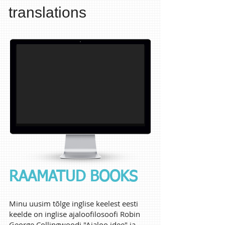
translations
RAAMATUD BOOKS
Minu uusim tõlge inglise keelest eesti
keelde on inglise ajaloofilosoofi Robin
George Collingwoodi "Ajaloo idee" ja