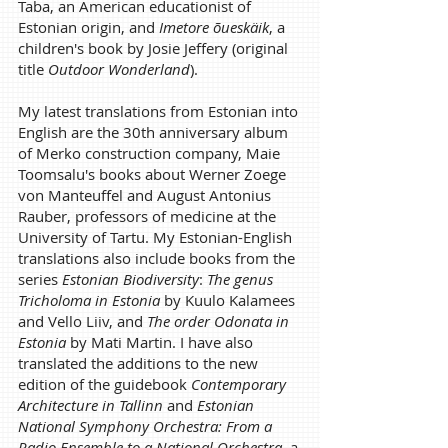
Taba, an American educationist of
Estonian origin, and
Imetore õueskäik
, a
children's book by Josie Jeffery (original
title
Outdoor Wonderland
).
My latest translations from Estonian into
English are the 30th anniversary album
of Merko construction company, Maie
Toomsalu's books about Werner Zoege
von Manteuffel and August Antonius
Rauber, professors of medicine at the
University of Tartu. My Estonian-English
translations also include books from the
series
Estonian Biodiversity
:
The genus
Tricholoma
in Estonia
by Kuulo Kalamees
and Vello Liiv, and
The order Odonata in
Estonia
by Mati Martin. I have also
translated the additions to the new
edition of the guidebook
Contemporary
Architecture in Tallinn
and
Estonian
National Symphony Orchestra: From a
Radio Ensemble to a National Orchestra
, a