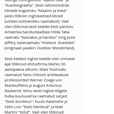
"Autobiograafia". Eesti välisministrite
kõnede kogumiku "Maailm ja meie"
jaoks tõlkisin ingliskeelsed kõned
(umbes kolmandiku raamatust). Veel
olen tõlkinud eesti keelde Eesti päritolu
Ameerika haridusteadlase Hilda Taba
raamatu "Kasvatus ja haridus"
ning Josie
Jeffery lasteraamatu "Imetore õueskäik"
(originaali pealkiri
Outdoor Wonderland
).
Eesti keelest inglise keelde olen viimasel
ajal tõlkinud ehitusfirma Merko 30.
aastapäeva albumi, Maie Toomsalu
raamatud Tartu Ülikooli arstiteaduse
professoritest Werner Zoege von
Manteuffelist ja August Antonius
Rauberist. Minu eesti-inglise tõlgete
hulka kuuluvad ka raamatud sarjast
"Eesti elurikkus": Kuulo Kalamehe ja
Vello Liivi "Eesti heinikud" ja Mati
Martini "Kiilid". Veel olen tõlkinud